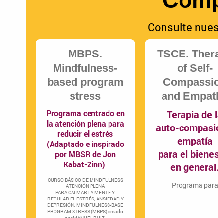
Comp
Consulte nues
MBPS.
TSCE. Ther
Mindfulness-
of Self-
based program
Compassi
stress
and Empat
Programa centrado en
Terapia de 
la atención plena para
auto-compasi
reducir el estrés
empatía
(Adaptado e inspirado
para el biene
por MBSR de Jon
Kabat-Zinn)
en general
CURSO BÁSICO DE MINDFULNESS
Programa para
ATENCIÓN PLENA
PARA CALMAR LA MENTE Y
REGULAR EL ESTRÉS, ANSIEDAD Y
DEPRESIÓN. MINDFULNESS-BASE
PROGRAM STRESS (MBPS) creado
por MANUEL RUIZ.