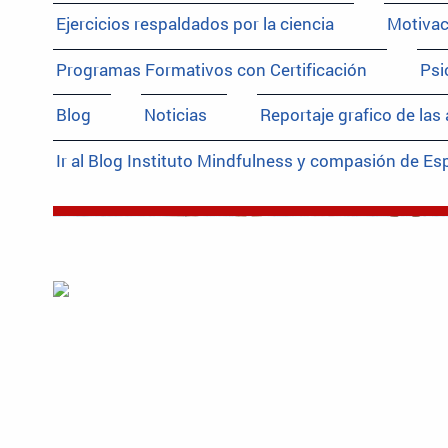
Ejercicios respaldados por la ciencia
Motivac
Programas Formativos con Certificación
Psi
Blog
Noticias
Reportaje grafico de las
Ir al Blog Instituto Mindfulness y compasión de E
INTEGRA
Centro de cre
de la persona 
MINDFULNE
Instituto Mi