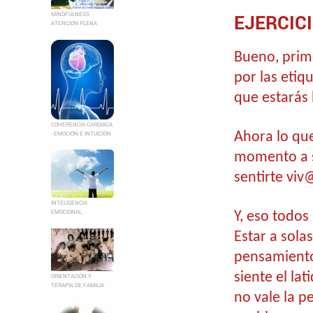
MINDFULNESS
EJERCICI
ATENCION PLENA
Bueno, prime
por las etiq
que estarás
COHERENCIA CARDIACA
Ahora lo que
- EMOCIÓN E INTUICIÓN
momento a s
sentirte viv
INTELIGENCIA
EMOCIONAL
Y, eso todos
Estar a sola
pensamientos
siente el la
ORIENTACIÓN Y
TERAPIA DE FAMILIA
no vale la p