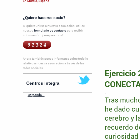
En Murcia, España
¿Quiere hacerse socio?
Si quiere unirse a nuestra asociación, utilice
nuestro
formulario de contacto
para recibir
información. ¡Le esperamos!
Ahora también puede informarse sobre todo lo
relativo a nuestra asociación a través de las
redes sociales.
Ejercici
CONECTA
Centros Integra
.
Cargando...
Tras muchos
he dado cu
cerebro y 
recuerdo d
curiosidad 