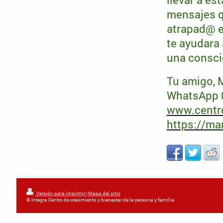
mensajes q
atrapad@ en
te ayudara 
una consci
Tu amigo, 
WhatsApp 
www.centro
https://ma
Versión para imprimir
|
Mapa del sitio
© Integra Centro de crecimiento y bienestar de la persona y familia