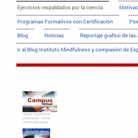
Ejercicios respaldados por la ciencia
Motivac
Programas Formativos con Certificación
Psi
Blog
Noticias
Reportaje grafico de las
Ir al Blog Instituto Mindfulness y compasión de E
INTEGRA
Centro de cre
de la persona 
MINDFULNE
TERAPIA Y RELACIÓN DE
AYUDA ONLINE - CURSOS
Instituto Mi
CERTIFICADOS ONLINE