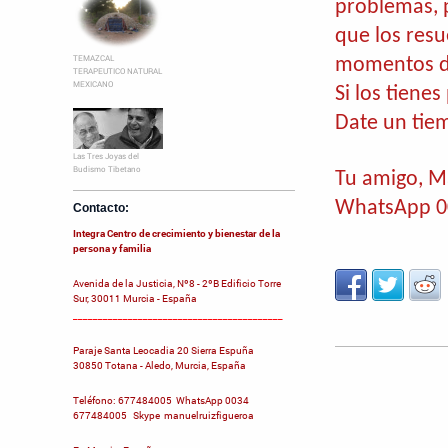
problemas, 
que los res
TEMAZCAL
momentos dif
TERAPEUTICO NATURAL
MEXICANO
Si los tienes
Date un tiem
Las Tres Joyas del
Budismo Tibetano
Tu amigo, M
WhatsApp 0
Contacto:
Integra Centro de crecimiento y bienestar de la
persona y familia
Avenida de la Justicia, Nº8 - 2ºB Edificio Torre
Sur, 30011 Murcia - España
__________________________________________
Paraje Santa Leocadia 20 Sierra Espuña
30850 Totana - Aledo, Murcia, España
Teléfono: 677484005 WhatsApp 0034
677484005 Skype manuelruizfigueroa