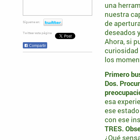
una herram
nuestra ca
de apertur
Sígueme en:
deseados y
Twittear esta página
Ahora, si p
Compartir
curiosidad
los moment
Primero bu
Dos. Procu
preocupació
esa experie
ese estado
con ese ins
TRES. Obser
¿Qué sensa