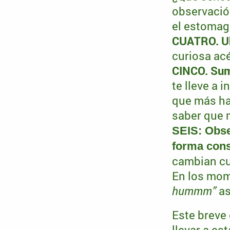
observación
el estomago
CUATRO. Ub
curiosa ac
CINCO. Sum
te lleve a 
que más ha
saber que 
SEIS: Obse
forma cons
cambian cu
En los mome
hummm”
as
Este breve 
llevar a es